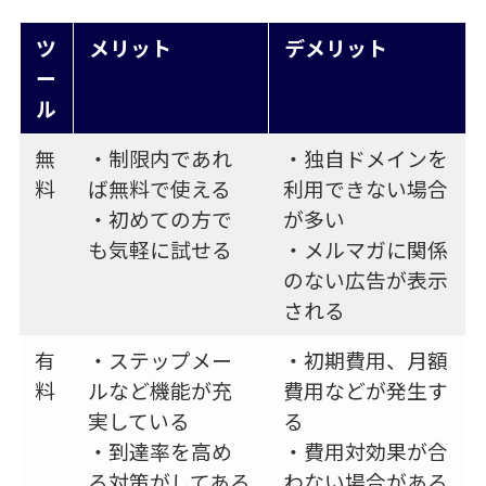
ツ
メリット
デメリット
ー
ル
無
・制限内であれ
・独自ドメインを
料
ば無料で使える
利用できない場合
・初めての方で
が多い
も気軽に試せる
・メルマガに関係
のない広告が表示
される
有
・ステップメー
・初期費用、月額
料
ルなど機能が充
費用などが発生す
実している
る
・到達率を高め
・費用対効果が合
る対策がしてある
わない場合がある