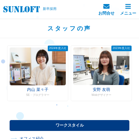
新卒採用
お問合せ
メニュー
スタッフの声
2024年度入社
2023年度入社
安野 友萌
内山 菜々子
Webデザイナー
SE・プログラマー
ワークスタイル
オフィス紹介