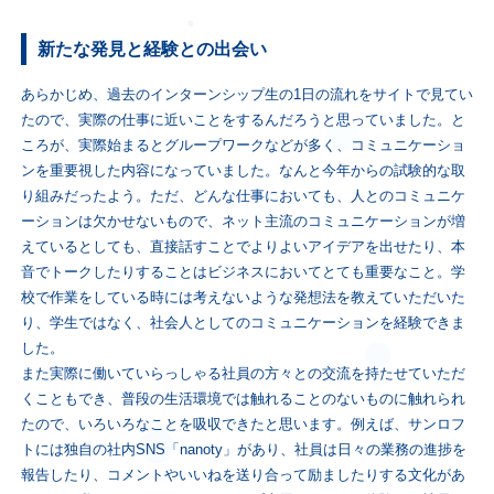
新たな発見と経験との出会い
あらかじめ、過去のインターンシップ生の1日の流れをサイトで見てい
たので、実際の仕事に近いことをするんだろうと思っていました。と
ころが、実際始まるとグループワークなどが多く、コミュニケーショ
ンを重要視した内容になっていました。なんと今年からの試験的な取
り組みだったよう。ただ、どんな仕事においても、人とのコミュニケ
ーションは欠かせないもので、ネット主流のコミュニケーションが増
えているとしても、直接話すことでよりよいアイデアを出せたり、本
音でトークしたりすることはビジネスにおいてとても重要なこと。学
校で作業をしている時には考えないような発想法を教えていただいた
り、学生ではなく、社会人としてのコミュニケーションを経験できま
した。
また実際に働いていらっしゃる社員の方々との交流を持たせていただ
くこともでき、普段の生活環境では触れることのないものに触れられ
たので、いろいろなことを吸収できたと思います。例えば、サンロフ
トには独自の社内SNS「nanoty」があり、社員は日々の業務の進捗を
報告したり、コメントやいいねを送り合って励ましたりする文化があ