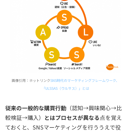
画像引用：ホットリンク
SNS時代のマーケティングフレームワーク、
「ULSSAS（ウルサス）」とは
従来の一般的な購買行動
（認知→興味関心→比
較検証→購入）
とはプロセスが異なる
点を覚え
ておくと、SNSマーケティングを行ううえで役