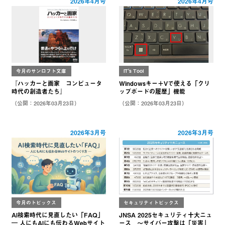
2026年4月号
2026年4月号
今月のサンロフト文庫
IT's Tool
『ハッカーと画家 コンピュータ
Windowsキー＋Vで使える「クリ
時代の創造者たち』
ップボードの履歴」機能
（公開：2026年03月23日）
（公開：2026年03月23日）
2026年3月号
2026年3月号
今月のトピックス
セキュリティトピックス
AI検索時代に見直したい「FAQ」
JNSA 2025セキュリティ十大ニュ
― 人にもAIにも伝わるWebサイト
ース ～サイバー攻撃は「災害」