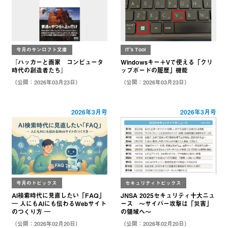
今月のサンロフト文庫
IT's Tool
『ハッカーと画家 コンピュータ
Windowsキー＋Vで使える「クリ
時代の創造者たち』
ップボードの履歴」機能
（公開：2026年03月23日）
（公開：2026年03月23日）
2026年3月号
2026年3月号
今月のトピックス
セキュリティトピックス
AI検索時代に見直したい「FAQ」
JNSA 2025セキュリティ十大ニュ
― 人にもAIにも伝わるWebサイト
ース ～サイバー攻撃は「災害」
のつくり方 ―
の領域へ～
（公開：2026年02月20日）
（公開：2026年02月20日）