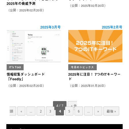
2025年の脅威予測
（公開：2025年02月20日）
（公開：2025年02月20日）
2025年3月号
2025年2月号
IT's Tool
今月のトピックス
情報収集ダッシュボード
2025年に注目！ 7つのITキーワー
「Feedly」
ド
（公開：2025年02月20日）
（公開：2025年01月20日）
4 / 7
« 先
頭
«
...
2
3
4
5
6
...
»
最後 »