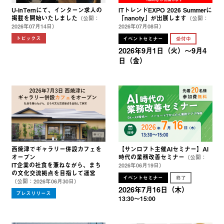
U-inTernにて、インターン求人の
ITトレンドEXPO 2026 Summerに
掲載を開始いたしました
「nanoty」が出展します
（公開：
（公開：
2026年07月14日）
2026年07月08日）
トピックス
イベントセミナー
受付中
2026年9月1日（火）～9月4
日（金）
西焼津でギャラリー併設カフェを
【サンロフト主催AIセミナー】AI
オープン
時代の業務改善セミナー
（公開：
IT企業の社食を兼ねながら、まち
2026年06月19日）
の文化交流拠点を目指して運営
イベントセミナー
終了
（公開：2026年06月30日）
2026年7月16日（木）
プレスリリース
13:30〜15:00