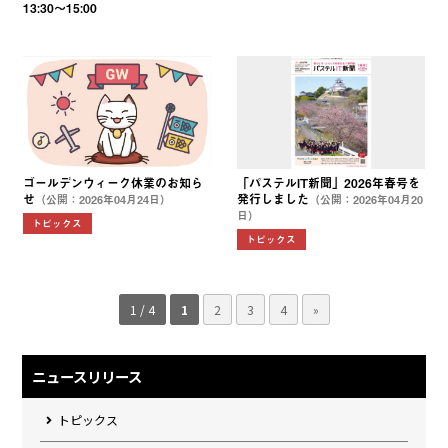
13:30〜15:00
ゴールデンウィーク休業のお知ら
「パステルIT新聞」2026年春号を
せ
発行しました
（公開：2026年04月24日）
（公開：2026年04月20
日）
トピックス
トピックス
1 / 4
1
2
3
4
»
ニュースリリース
トピックス