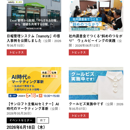
日報管理システム「nanoty」の導
社内読書会でつくる”斜めのつなが
入事例を公開しました
り” ウェルビーイングの実践
（公開：2026
（公
年06月15日）
開：2026年06月12日）
トピックス
トピックス
【サンロフト主催AIセミナー】AI
クールビズ実施中です
（公開：2026
時代のマーケティング革新
（公開：
年05月07日）
2026年05月26日）
トピックス
イベントセミナー
終了
2026年6月18日（木）