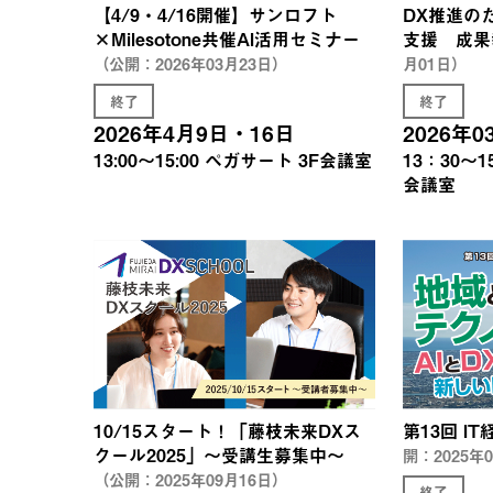
【4/9・4/16開催】サンロフト
DX推進の
×Milesotone共催AI活用セミナー
支援 成果
（公開：2026年03月23日）
月01日）
終了
終了
2026年4月9日・16日
2026年
13:00〜15:00
ペガサート 3F会議室
13：30～1
会議室
10/15スタート！「藤枝未来DXス
第13回 I
クール2025」～受講生募集中～
開：2025年
（公開：2025年09月16日）
終了