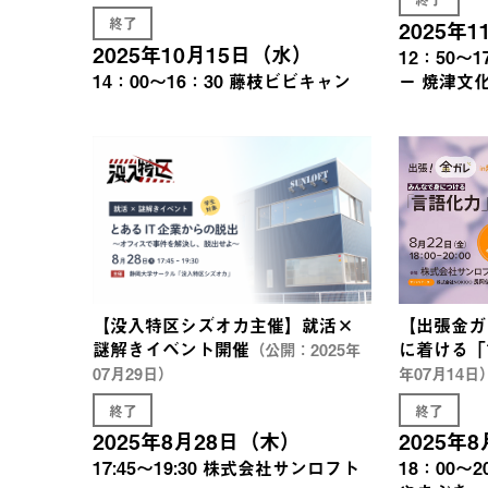
終了
2025年
2025年10月15日（水）
12：50～1
14：00～16：30
藤枝ビビキャン
ー 焼津文
【没入特区シズオカ主催】就活×
【出張金ガ
謎解きイベント開催
に着ける「
（公開：2025年
07月29日）
年07月14日
終了
終了
2025年8月28日（木）
2025年
17:45～19:30
株式会社サンロフト
18：00～2