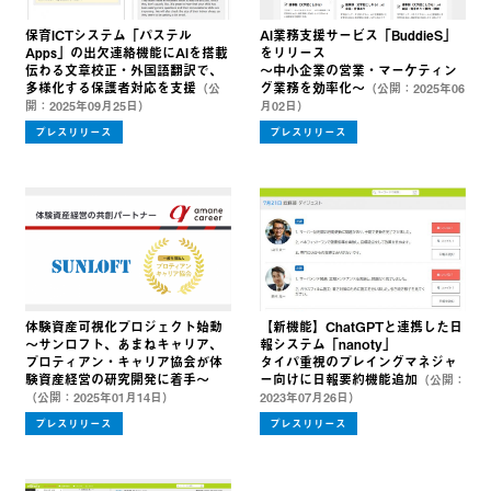
保育ICTシステム「パステル
AI業務支援サービス「BuddieS」
Apps」の出欠連絡機能にAIを搭載
をリリース
伝わる文章校正・外国語翻訳で、
～中小企業の営業・マーケティン
多様化する保護者対応を支援
グ業務を効率化～
（公
（公開：2025年06
開：2025年09月25日）
月02日）
プレスリリース
プレスリリース
体験資産可視化プロジェクト始動
【新機能】ChatGPTと連携した日
～サンロフト、あまねキャリア、
報システム「nanoty」
プロティアン・キャリア協会が体
タイパ重視のプレイングマネジャ
験資産経営の研究開発に着手～
ー向けに日報要約機能追加
（公開：
（公開：2025年01月14日）
2023年07月26日）
プレスリリース
プレスリリース