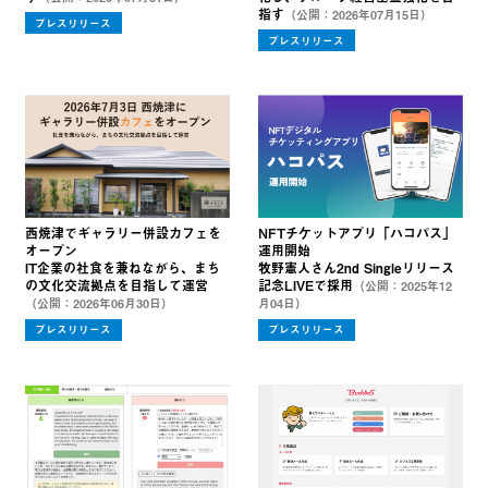
指す
（公開：2026年07月15日）
プレスリリース
プレスリリース
西焼津でギャラリー併設カフェを
NFTチケットアプリ「ハコパス」
オープン
運用開始
IT企業の社食を兼ねながら、まち
牧野憲人さん2nd Singleリリース
の文化交流拠点を目指して運営
記念LIVEで採用
（公開：2025年12
（公開：2026年06月30日）
月04日）
プレスリリース
プレスリリース