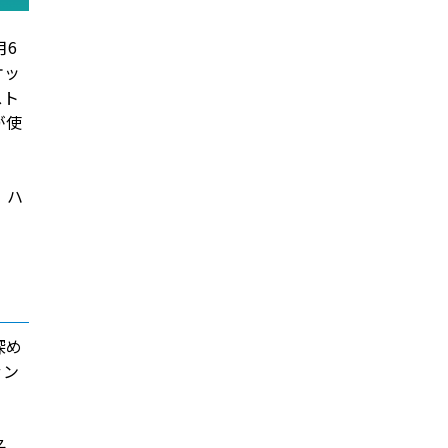
月6
ケッ
スト
が使
、ハ
深め
ァン
名