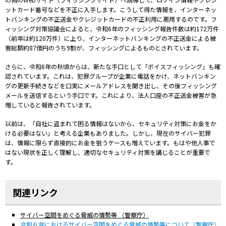
ットカード番号などを不正に入手します。こうして得た情報を、インターネッ
トバンキングの不正送金やクレジットカードの不正利用に悪用するのです。フ
ィッシング対策協議会によると、令和6年のフィッシング報告件数は約172万件
（前年は約120万件）に上り、インターネットバンキングの不正送金による被
害総額約87億円のうち9割が、フィッシングによるものとされています。
さらに、令和6年の秋頃からは、新たな手口として「ボイスフィッシング」も確
認されています。これは、犯罪グループが企業に電話をかけ、ネットバンキン
グの更新手続きなどを口実にメールアドレスを聞き出し、その後フィッシング
メールを送信するという手口です。これにより、法人口座の不正送金被害が急
増していると報告されています。
以前は、「自社に盗まれて困る情報はないから、セキュリティ対策にお金をか
ける必要はない」と考える企業もありました。しかし、現在のサイバー犯罪
は、情報に限らず直接的にお金を狙うケースも増えています。もはや他人事で
はない現状を正しく理解し、適切なセキュリティ対策を講じることが重要で
す。
関連リンク
サイバー空間をめぐる脅威の情勢等
（警察庁）
令和６年におけるサイバー空間をめぐる脅威の情勢等について
（警察庁）