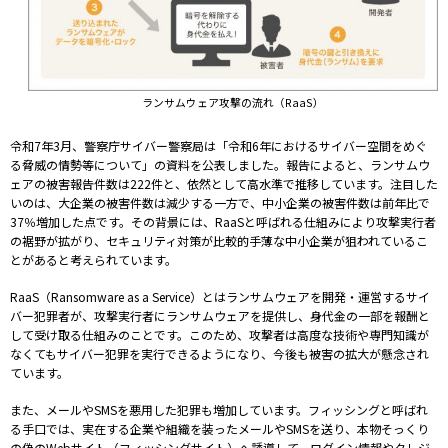
ランサムウェア攻撃の流れ（RaaS）
令和7年3月、警察庁サイバー警察局は「令和6年におけるサイバー空間をめぐ
る脅威の情勢等について」の資料を公表しました。報告によると、ランサムウ
ェアの被害報告件数は222件と、依然として高水準で推移しています。注目した
いのは、大企業の被害件数は減少する一方で、中小企業の被害件数は前年比で
37％増加した点です。その背景には、RaaSと呼ばれる仕組みにより攻撃実行者
の裾野が拡がり、セキュリティ対策が比較的手薄な中小企業が狙われているこ
とがあると考えられています。
RaaS（Ransomware as a Service）とはランサムウェアを開発・運営するサイ
バー犯罪者が、攻撃実行者にランサムウェアを提供し、身代金の一部を報酬と
して受け取る仕組みのことです。このため、攻撃者は高度な技術や専門知識が
なくてもサイバー犯罪を実行できるようになり、今後も被害の拡大が懸念され
ています。
また、メールやSMSを悪用した犯罪も増加しています。フィッシングと呼ばれ
る手口では、実在する企業や組織を装ったメールやSMSを送り、本物そっくり
の偽のWebサイト（フィッシングサイト）へ誘導して、ログイン情報やクレジ