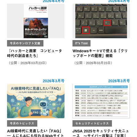
2026年4月号
2026年4月号
今月のサンロフト文庫
IT's Tool
『ハッカーと画家 コンピュータ
Windowsキー＋Vで使える「クリ
時代の創造者たち』
ップボードの履歴」機能
（公開：2026年03月23日）
（公開：2026年03月23日）
2026年3月号
2026年3月号
今月のトピックス
セキュリティトピックス
AI検索時代に見直したい「FAQ」
JNSA 2025セキュリティ十大ニュ
― 人にもAIにも伝わるWebサイト
ース ～サイバー攻撃は「災害」