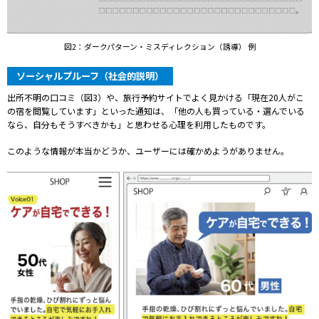
図2：ダークパターン・ミスディレクション（誘導） 例
ソーシャルプルーフ（社会的説明）
出所不明の口コミ（図3）や、旅行予約サイトでよく見かける「現在20人がこ
の宿を閲覧しています」といった通知は、「他の人も買っている・選んでいる
なら、自分もそうすべきかも」と思わせる心理を利用したものです。
この
よう
な
情報
が
本当
か
どうか、
ユーザー
に
は
確か
め
よう
が
ありま
せん。