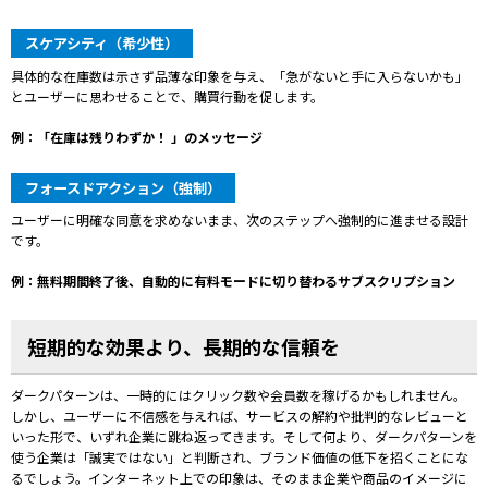
スケアシティ（希少性）
具体的な在庫数は示さず品薄な印象を与え、「急がないと手に入らないかも」
とユーザーに思わせることで、購買行動を促します。
例：「在庫は残りわずか！ 」のメッセージ
フォースドアクション（強制）
ユーザー
に
明確
な
同意
を
求め
ない
まま、
次
の
ステップ
へ
強制
的
に
進
ませる
設計
です。
例：無料期間終了後、自動的に有料モードに切り替わるサブスクリプション
短期的な効果より、長期的な信頼を
ダークパターンは、一時的にはクリック数や会員数を稼げるかもしれません。
しかし、ユーザーに不信感を与えれば、サービスの解約や批判的なレビューと
いった形で、いずれ企業に跳ね返ってきます。そして何より、ダークパターンを
使う企業は「誠実ではない」と判断され、ブランド価値の低下を招くことにな
るでしょう。インターネット上での印象は、そのまま企業や商品のイメージに