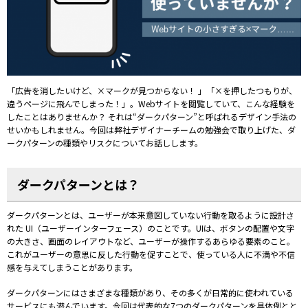
「広告を消したいけど、×マークが見つからない！ 」「×を押したつもりが、
違うページに飛んでしまった！」。Webサイトを閲覧していて、こんな経験を
したことはありませんか？ それは“ダークパターン”と呼ばれるデザイン手法の
せいかもしれません。今回は弊社デザイナーチームの勉強会で取り上げた、ダ
ークパターンの種類やリスクについてお話しします。
ダークパターンとは？
ダークパターンとは、ユーザーが本来意図していない行動を取るように設計さ
れた UI（ユーザーインターフェース）のことです。UIは、ボタンの配置や文字
の大きさ、画面のレイアウトなど、ユーザーが操作するあらゆる要素のこと。
これがユーザーの意思に反した行動を促すことで、使っている人に不満や不信
感を与えてしまうことがあります。
ダークパターンにはさまざまな種類があり、
その
多く
が
日常
的
に
使
われ
て
いる
サービス
に
も
潜
んで
い
ます
。今回は代表的な7つのダークパターンを具体例とと