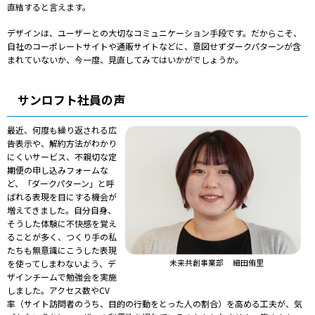
直結すると言えます。
デザインは、ユーザーとの大切なコミュニケーション手段です。だからこそ、
自社のコーポレートサイトや通販サイトなどに、意図せずダークパターンが含
まれていないか、今一度、見直してみてはいかがでしょうか。
サンロフト社員の声
最近、何度も繰り返される広
告表示や、解約方法がわかり
にくいサービス、不親切な定
期便の申し込みフォームな
ど、「ダークパターン」と呼
ばれる表現を目にする機会が
増えてきました。自分自身、
そうした体験に不快感を覚え
ることが多く、つくり手の私
たちも無意識にこうした表現
未来共創事業部 細田侑里
を使ってしまわないよう、デ
ザインチームで勉強会を実施
しました。アクセス数やCV
率（サイト訪問者のうち、目的の行動をとった人の割合）を高める工夫が、気