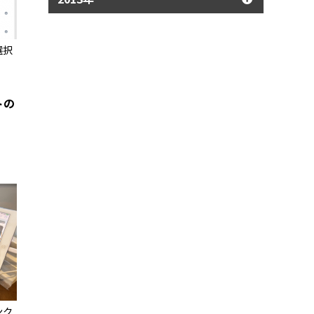
選択
トの
ンク