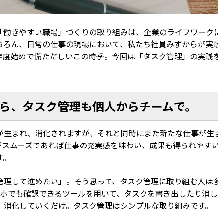
「
働きやすい職場
」づくり
の
取り組
み
は、企業のライフワーク
ちろん
、日常の仕事の現場
において、私たち社員みずからが実
年度始めで慌ただしい
この
時季
。
今回
は
「タスク管理」
の実践
ら、
タスク管理
も
個人からチームで
。
が生まれ、消化されますが、それと同時にまた新たな仕事が生
がスムーズであれば仕事の充実感を味わい、成果も得られやす
す。
管理して進めたい」。そう思って、タスク管理に取り組む人は
マホでも確認できるツールを用いて、タスクを書き出したり消し
、消化していくだけ。タスク管理はシンプルな取り組みです。