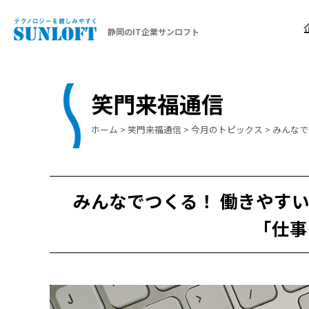
静岡のIT企業サンロフト
笑門来福通信
ホーム
>
笑門来福通信
>
今月のトピックス
>
みんなで
みんなでつくる！ 働きやす
「仕事