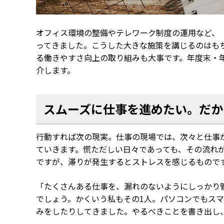
オフィス環境
の整備
や
テレワーク
制度
の運用
など
、
ってきました。
こうした
大きな施策を講じるのは
も
る
働きやすさ向上
の取り組み
も大事です
。
年度末・
介します
。
スムーズに仕事を進めたい
。だか
行動すれば次の現実。仕事の現場では、次々と仕事
ていきます。慌ただしい日々であっても、その流れ
ですが、滞りが発生するとストレスを感じるもので
「たくさんある仕事を、漏れのないようにしっかり
でしょう。かくいう私もその1人。パソコンでもス
みをしたりしてきました。やるべきことを書き出し